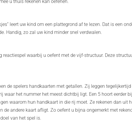
rmee u thuis rekenen kan oefenen.
ekjes” leert uw kind om een plattegrond af te lezen. Dat is een on
. Handig, zo zal uw kind minder snel verdwalen.
ig reactiespel waarbij u oefent met de vijf-structuur. Deze structu
ben de spelers handkaarten met getallen. Zij leggen tegelijkertijd
rij waar het nummer het meest dichtbij ligt. Een 5 hoort eerder bi
agen waarom hun handkaart in die rij moet. Ze rekenen dan uit 
an de andere kaart afligt. Zo oefent u bijna ongemerkt met reke
 doel van het spel is.