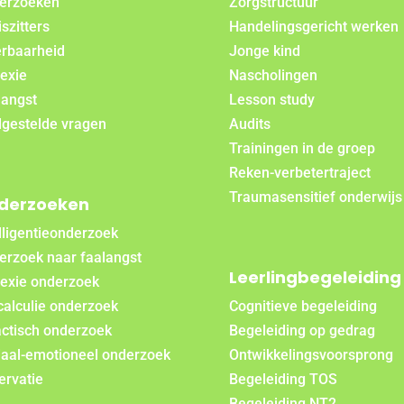
erzoeken
Zorgstructuur
szitters
Handelingsgericht werken
rbaarheid
Jonge kind
exie
Nascholingen
langst
Lesson study
lgestelde vragen
Audits
Trainingen in de groep
Reken-verbetertraject
Traumasensitief onderwijs
derzoeken
lligentieonderzoek
erzoek naar faalangst
Leerlingbegeleiding
lexie onderzoek
calculie onderzoek
Cognitieve begeleiding
actisch onderzoek
Begeleiding op gedrag
iaal-emotioneel onderzoek
Ontwikkelingsvoorsprong
ervatie
Begeleiding TOS
Begeleiding NT2