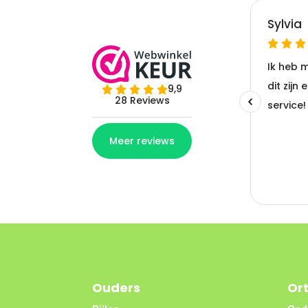
Ouders
Or