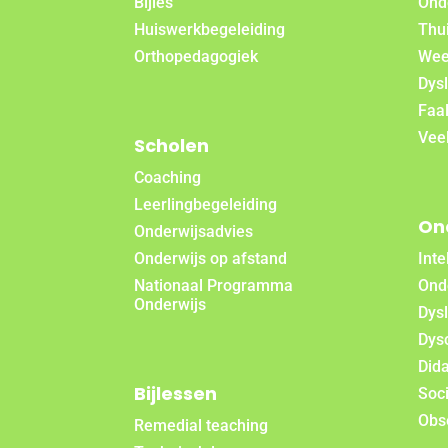
Bijles
Ond
Huiswerkbegeleiding
Thui
Orthopedagogiek
Wee
Dysl
Faa
Vee
Scholen
Coaching
Leerlingbegeleiding
On
Onderwijsadvies
Onderwijs op afstand
Inte
Nationaal Programma
Ond
Onderwijs
Dys
Dys
Did
Bijlessen
Soc
Obs
Remedial teaching