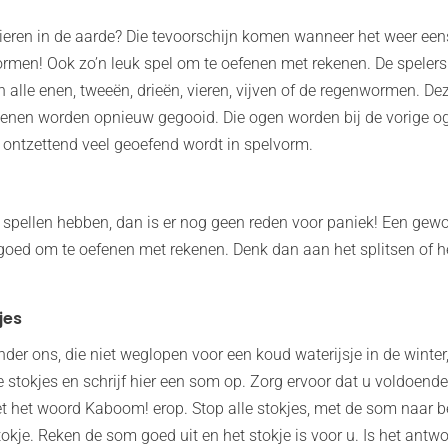
 dieren in de aarde? Die tevoorschijn komen wanneer het weer ee
ormen! Ook zo’n leuk spel om te oefenen met rekenen. De spelers
 alle enen, tweeën, drieën, vieren, vijven of de regenwormen. Deze
tenen worden opnieuw gegooid. Die ogen worden bij de vorige og
0 ontzettend veel geoefend wordt in spelvorm.
spellen hebben, dan is er nog geen reden voor paniek! Een gewo
 goed om te oefenen met rekenen. Denk dan aan het splitsen of 
jes
nder ons, die niet weglopen voor een koud waterijsje in de winter
 stokjes en schrijf hier een som op. Zorg ervoor dat u voldoen
t het woord Kaboom! erop. Stop alle stokjes, met de som naar b
okje. Reken de som goed uit en het stokje is voor u. Is het ant