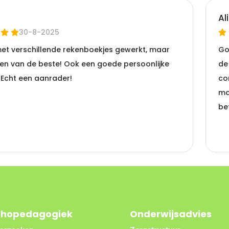
thopedagogiek
Onderwijsadvies