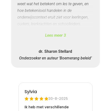
weet wat het betekent om les te geven, en
mijzelf liet komen.”
hoe betekenisvol handelen in de
onderwijscontext eruit ziet voor leerlingen,
ouders, leerkrachten en schoolleiders.
Mariska is een alleskunner, ze ontwikkelt,
Lees meer
3
stimuleert en inspireert. Daarnaast staat ze
schoolleiders bij met raad en daad.”
dr. Sharon Stellard
Onderzoeker en auteur ‘Boemerang beleid’