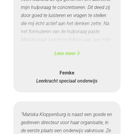
mijn hulpvraag te concretiseren. Dit deed zij
door goed te luisteren en vragen te stellen
die mij écht actief aan het denken zette. Na
het formuleren van de hulpvraag paste
Mariska haar coaching feilloos aan, aan mijn
leerbehoefte. Ze wisselde theorie af met
Lees meer
3
praktische oefeningen en bij
evaluatiegesprekken gaf ze feedback
waarmee ik actief in mijn kracht werd gezet,
Femke
maar ook weer concreet met een opdracht
Leerkracht speciaal onderwijs
aan de slag kon.”
“Tot op de dag van vandaag gebruik ik de
theoretische kaders en praktische
“Mariska Kloppenburg is naast een goede en
hulpmiddelen die Mariska mij gegeven heeft.
gedreven directeur voor haar organisatie, in
Tot op heden teer ik op het vertrouwen in
de eerste plaats een onderwijs vakvrouw. Ze
mijzelf dat groeide doordat zij de groei vanuit