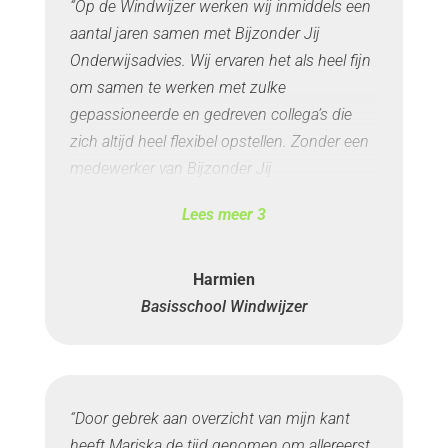
“Op de Windwijzer werken wij inmiddels een
aantal jaren samen met Bijzonder Jij
Onderwijsadvies. Wij ervaren het als heel fijn
om samen te werken met zulke
gepassioneerde en gedreven collega’s die
zich altijd heel flexibel opstellen. Zonder een
medewerker van Bijzonder Jij
Onderwijsadvies tekort te doen willen wij
Lees meer
3
toch Nienke noemen. Zij is al jaren een
bekend gezicht bij ons op school en zowel
de leerkrachten als het MT vinden het fijn om
Harmien
gebruik te maken van de kennis en
Basisschool Windwijzer
vaardigheid waarover zij beschikt. Wij hopen
nog vele jaren te genieten van de
samenwerking met de kanjers van Bijzonder
Jij Onderwijsadvies.”
“Door gebrek aan overzicht van mijn kant
heeft Mariska de tijd genomen om allereerst