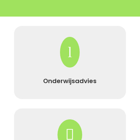
l
Onderwijsadvies
