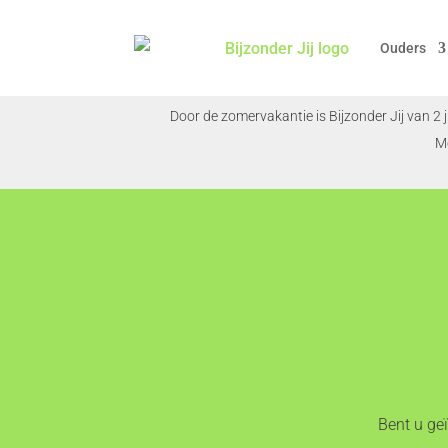
Ouders
Door de zomervakantie is Bijzonder Jij van 2 
M
Bent u ge