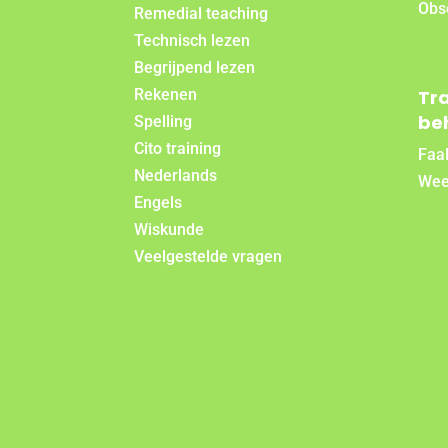
Obs
Remedial teaching
Technisch lezen
Begrijpend lezen
Rekenen
Tr
be
Spelling
Cito training
Faal
Nederlands
Wee
Engels
Wiskunde
Veelgestelde vragen