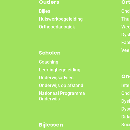
Ouders
Or
Bijles
Ond
Huiswerkbegeleiding
Thui
Orthopedagogiek
Wee
Dysl
Faa
Vee
Scholen
Coaching
Leerlingbegeleiding
On
Onderwijsadvies
Onderwijs op afstand
Inte
Nationaal Programma
Ond
Onderwijs
Dys
Dys
Did
Bijlessen
Soc