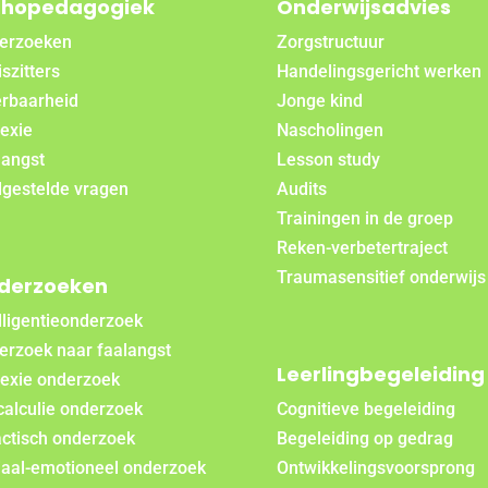
thopedagogiek
Onderwijsadvies
erzoeken
Zorgstructuur
szitters
Handelingsgericht werken
rbaarheid
Jonge kind
exie
Nascholingen
langst
Lesson study
lgestelde vragen
Audits
Trainingen in de groep
Reken-verbetertraject
Traumasensitief onderwijs
derzoeken
lligentieonderzoek
erzoek naar faalangst
Leerlingbegeleiding
lexie onderzoek
calculie onderzoek
Cognitieve begeleiding
actisch onderzoek
Begeleiding op gedrag
iaal-emotioneel onderzoek
Ontwikkelingsvoorsprong