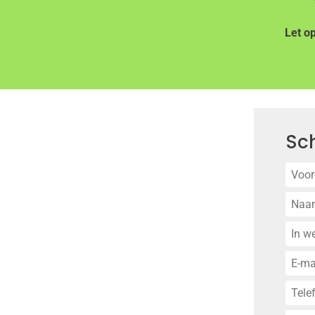
Let op
Sch