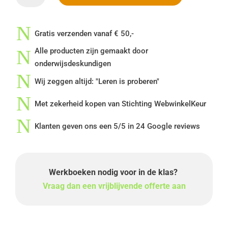
Getalbegrip
en
N
Getalrelaties
Gratis verzenden vanaf € 50,-
-
N
Alle producten zijn gemaakt door
Groep
onderwijsdeskundigen
5
N
Wij zeggen altijd: "Leren is proberen"
aantal
N
Met zekerheid kopen van Stichting WebwinkelKeur
N
Klanten geven ons een 5/5 in 24 Google reviews
Werkboeken nodig voor in de klas?
Vraag dan een vrijblijvende offerte aan