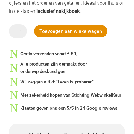
cijfers en het ordenen van getallen. Ideaal voor thuis of
in de klas en
inclusief nakijkboek
.
Werkboek
Toevoegen aan winkelwagen
Getalbegrip
en
N
Getalrelaties
Gratis verzenden vanaf € 50,-
-
N
Alle producten zijn gemaakt door
Groep
onderwijsdeskundigen
3
N
Wij zeggen altijd: "Leren is proberen"
aantal
N
Met zekerheid kopen van Stichting WebwinkelKeur
N
Klanten geven ons een 5/5 in 24 Google reviews