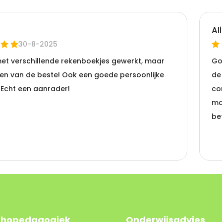
thopedagogiek
Onderwijsadvies