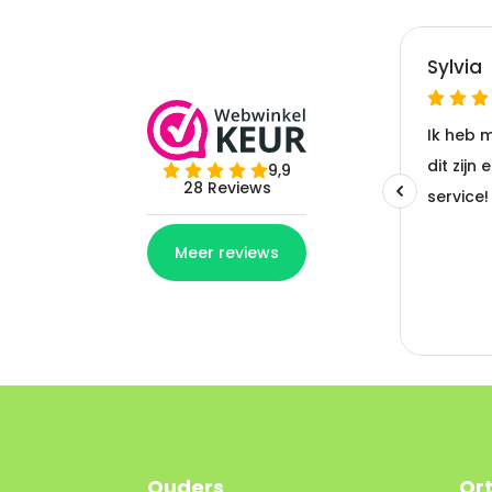
Ouders
Or