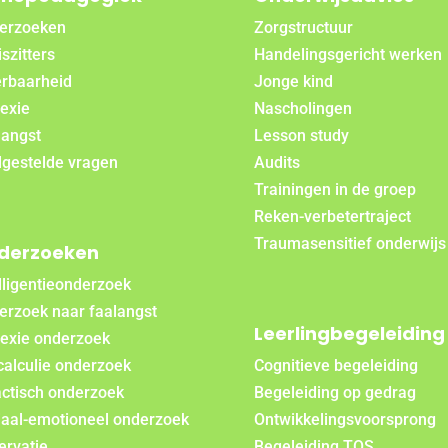
erzoeken
Zorgstructuur
szitters
Handelingsgericht werken
rbaarheid
Jonge kind
exie
Nascholingen
langst
Lesson study
lgestelde vragen
Audits
Trainingen in de groep
Reken-verbetertraject
Traumasensitief onderwijs
derzoeken
lligentieonderzoek
erzoek naar faalangst
Leerlingbegeleiding
lexie onderzoek
calculie onderzoek
Cognitieve begeleiding
actisch onderzoek
Begeleiding op gedrag
iaal-emotioneel onderzoek
Ontwikkelingsvoorsprong
ervatie
Begeleiding TOS