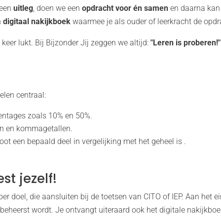
 een
uitleg
, doen we een
opdracht voor én samen
en daarna kan j
n
digitaal
nakijkboek
waarmee je als ouder of leerkracht de opdr
 keer lukt. Bij Bijzonder Jij zeggen we altijd:
"Leren is proberen!"
elen centraal:
entages zoals 10% en 50%.
en en kommagetallen.
ot een bepaald deel in vergelijking met het geheel is .
t jezelf!
 doel, die aansluiten bij de toetsen van CITO of IEP. Aan het e
f beheerst wordt. Je ontvangt uiteraard ook het digitale nakijkbo