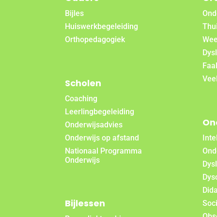
Bijles
Ond
Huiswerkbegeleiding
Thui
Orthopedagogiek
Wee
Dysl
Faa
Vee
Scholen
Coaching
Leerlingbegeleiding
On
Onderwijsadvies
Onderwijs op afstand
Inte
Nationaal Programma
Ond
Onderwijs
Dys
Dys
Did
Bijlessen
Soc
Obs