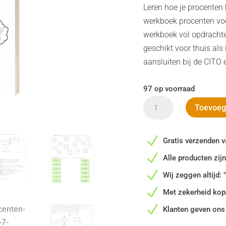
Leren hoe je procenten
werkboek procenten voo
werkboek vol opdracht
geschikt voor thuis als
aansluiten bij de CITO e
97 op voorraad
Werkboek
Toevoeg
Procenten
-
N
Gratis verzenden v
Groep
N
7
Alle producten zi
aantal
N
Wij zeggen altijd: 
N
Met zekerheid kop
N
Klanten geven ons