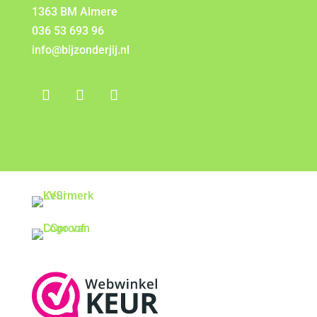
1363 BM Almere
036 53 693 96
info@bijzonderjij.nl